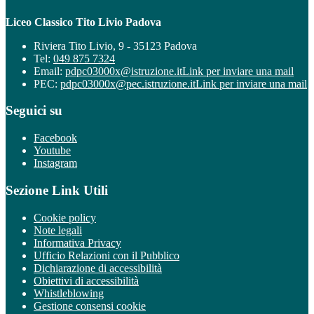
Liceo Classico Tito Livio Padova
Riviera Tito Livio, 9 - 35123 Padova
Tel:
049 875 7324
Email:
pdpc03000x@istruzione.it
Link per inviare una mail
PEC:
pdpc03000x@pec.istruzione.it
Link per inviare una mail
Seguici su
Facebook
Youtube
Instagram
Sezione Link Utili
Cookie policy
Note legali
Informativa Privacy
Ufficio Relazioni con il Pubblico
Dichiarazione di accessibilità
Obiettivi di accessibilità
Whistleblowing
Gestione consensi cookie