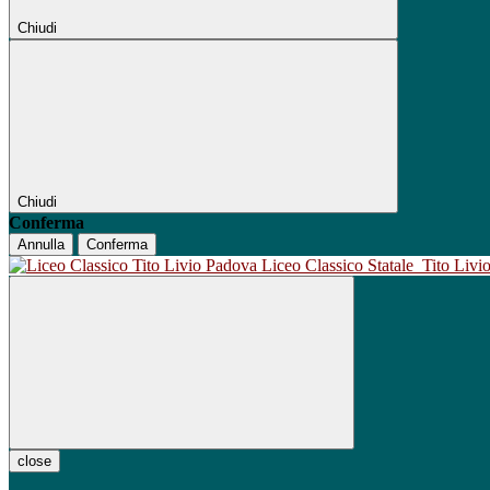
Chiudi
Chiudi
Conferma
Annulla
Conferma
Liceo Classico Statale
Tito Liv
close