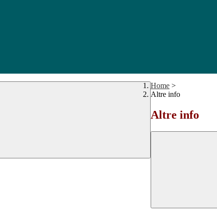
Home
>
Altre info
Altre info