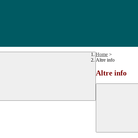
Home
>
Altre info
Altre info