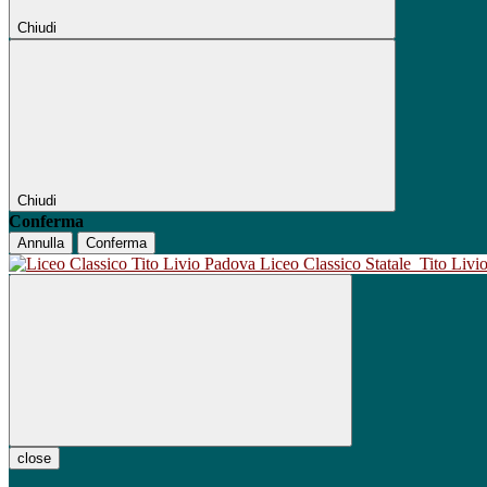
Chiudi
Chiudi
Conferma
Annulla
Conferma
Liceo Classico Statale
Tito Liv
close