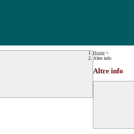
Home
>
Altre info
Altre info