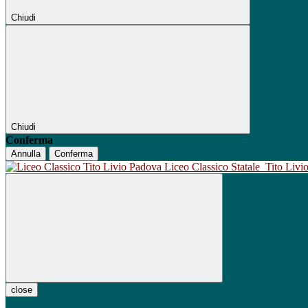
Chiudi
Chiudi
Conferma
Annulla
Conferma
Liceo Classico Statale
Tito Liv
close