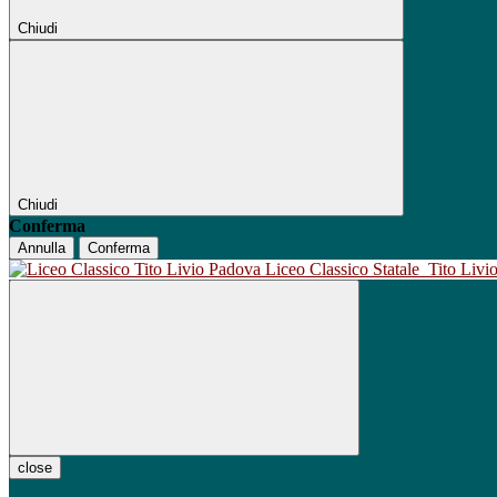
Chiudi
Chiudi
Conferma
Annulla
Conferma
Liceo Classico Statale
Tito Liv
close