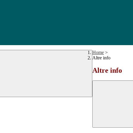
Home
>
Altre info
Altre info