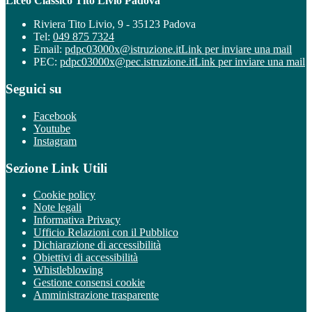
Liceo Classico Tito Livio Padova
Riviera Tito Livio, 9 - 35123 Padova
Tel:
049 875 7324
Email:
pdpc03000x@istruzione.it
Link per inviare una mail
PEC:
pdpc03000x@pec.istruzione.it
Link per inviare una mail
Seguici su
Facebook
Youtube
Instagram
Sezione Link Utili
Cookie policy
Note legali
Informativa Privacy
Ufficio Relazioni con il Pubblico
Dichiarazione di accessibilità
Obiettivi di accessibilità
Whistleblowing
Gestione consensi cookie
Amministrazione trasparente