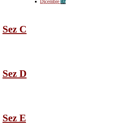
Dicembre
16
Sez C
Sez D
Sez E