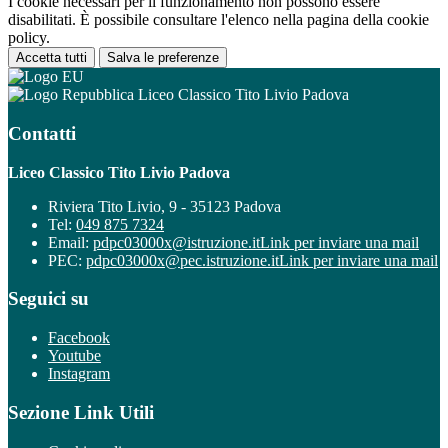
I cookie necessari per il funzionamento non possono essere
disabilitati. È possibile consultare l'elenco nella pagina della cookie
policy.
Accetta tutti
Salva le preferenze
Liceo Classico Tito Livio Padova
Contatti
Liceo Classico Tito Livio Padova
Riviera Tito Livio, 9 - 35123 Padova
Tel:
049 875 7324
Email:
pdpc03000x@istruzione.it
Link per inviare una mail
PEC:
pdpc03000x@pec.istruzione.it
Link per inviare una mail
Seguici su
Facebook
Youtube
Instagram
Sezione Link Utili