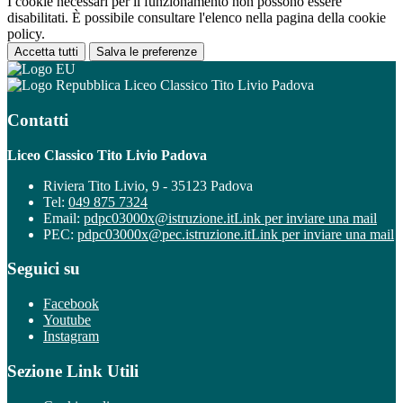
I cookie necessari per il funzionamento non possono essere
disabilitati. È possibile consultare l'elenco nella pagina della cookie
policy.
Accetta tutti
Salva le preferenze
Liceo Classico Tito Livio Padova
Contatti
Liceo Classico Tito Livio Padova
Riviera Tito Livio, 9 - 35123 Padova
Tel:
049 875 7324
Email:
pdpc03000x@istruzione.it
Link per inviare una mail
PEC:
pdpc03000x@pec.istruzione.it
Link per inviare una mail
Seguici su
Facebook
Youtube
Instagram
Sezione Link Utili