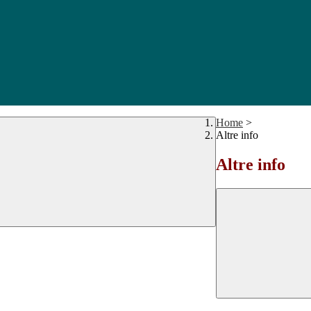
Home
>
Altre info
Altre info