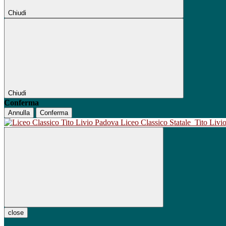
Chiudi
Chiudi
Conferma
Annulla
Conferma
Liceo Classico Statale
Tito Liv
close