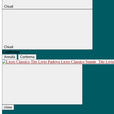
Chiudi
Chiudi
Conferma
Annulla
Conferma
Liceo Classico Statale
Tito Liv
close