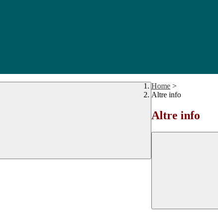
Home
>
Altre info
Altre info