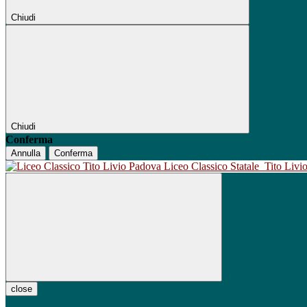
Chiudi
Chiudi
Conferma
Annulla
Conferma
Liceo Classico Statale
Tito Liv
close