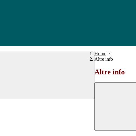
Home
>
Altre info
Altre info